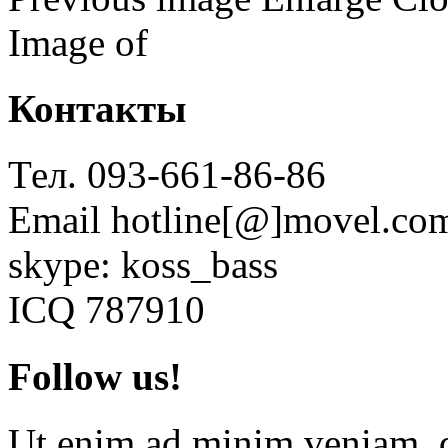
Image
of
Контакты
Тел. 093-661-86-86
Email hotline[@]movel.co
skype: koss_bass
ICQ 787910
Follow us!
Ut enim ad minim veniam, qu