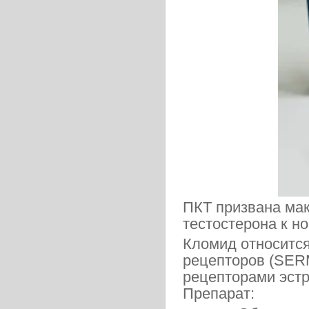
ПКТ призвана ма
тестостерона к н
Кломид относитс
рецепторов (SERM
рецепторами эстр
Препарат: