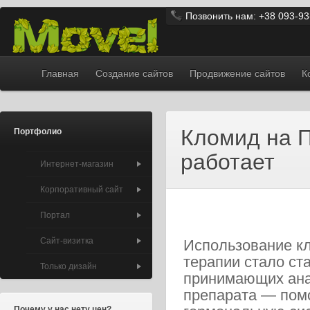
Перейти к основному содержанию
Позвонить нам: +38 093-93
Главная
Создание сайтов
Продвижение сайтов
К
Кломид на П
Портфолио
работает
Интернет-магазин
Корпоративный сайт
Портал
Сайт-визитка
Использование кл
терапии стало ст
Только дизайн
принимающих ана
препарата — помо
Почему у нас нету цен?