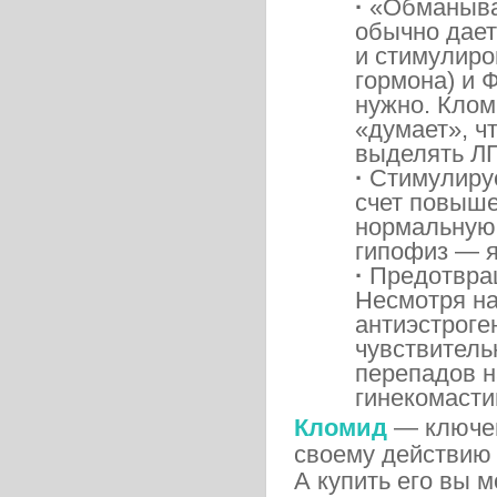
·
«Обманывае
обычно дает
и стимулиро
гормона) и 
нужно. Клом
«думает», ч
выделять ЛГ
·
Стимулируе
счет повыше
нормальную 
гипофиз — я
·
Предотвращ
Несмотря на
антиэстроге
чувствитель
перепадов н
гинекомасти
Кломид
— ключев
своему действию
А купить его вы м